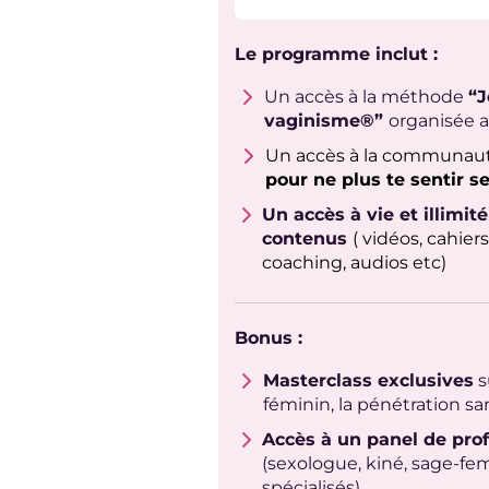
Le programme inclut :
Un accès à la méthode
“J
vaginisme®”
organisée au
Un accès à la communaut
pour ne plus te sentir s
Un accès à vie et illimité
contenus
( vidéos, cahier
coaching, audios etc)
Bonus :
Masterclass exclusives
su
féminin, la pénétration sa
Accès à un panel de prof
(sexologue, kiné, sage-f
spécialisés)