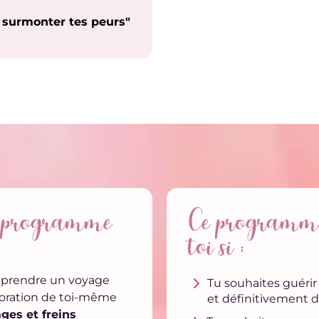
surmonter tes peurs"
e programme
Ce programme
toi si ;
reprendre un voyage
Tu souhaites guéri
loration de toi-même
et définitivement 
ages et freins