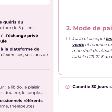
e guéris du
2. Mode de pa
tour de 5 piliers.
é d’
échange privé
J’ai lu et accepté
le
eule
vente
et renonce e
à la plateforme de
mon droit de rétrac
s d’exercices, sessions de
l’article L121-21-8 
Garantie 30 jours 
r : la libido, le plaisir
ns douleur, le couple…
essionnels référents
emme, thérapeutes