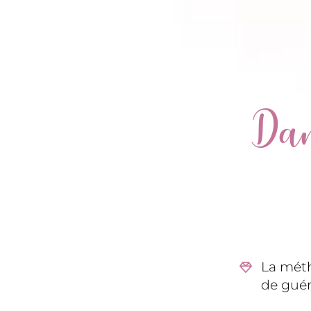
Dans
La méth
de guér