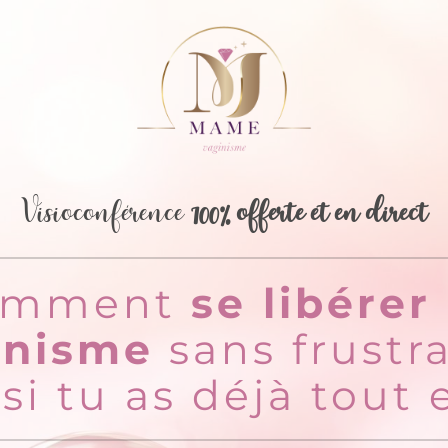
Visioconférence
100% offerte et en direct
omment
se libérer
inisme
sans frustr
i tu as déjà tout 