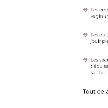
Les erre
vagini
Les outi
jouir p
Les sec
t'épuis
santé
!
Tout cel