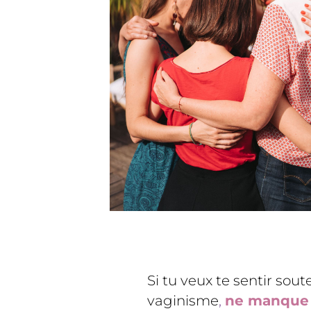
Si tu veux te sentir sou
vaginisme
,
ne manque p