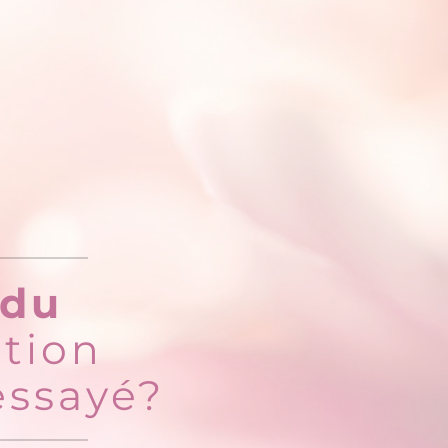
 du
ation
essayé?