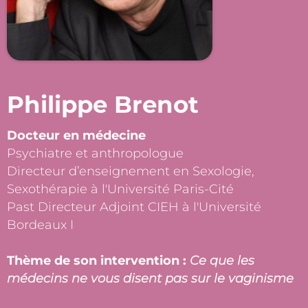
Philippe Brenot
Docteur en médecine
Psychiatre et anthropologue
Directeur d’enseignement en Sexologie,
Sexothérapie à l'Université Paris-Cité
Past Directeur Adjoint CIEH à l'Université
Bordeaux I
Thème de son intervention :
Ce que les
médecins ne vous disent pas sur le vaginisme