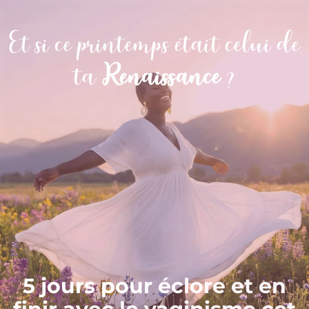
Et si ce printemps était celui de
ta
Renaissance
?
5 jours pour
éclore et en