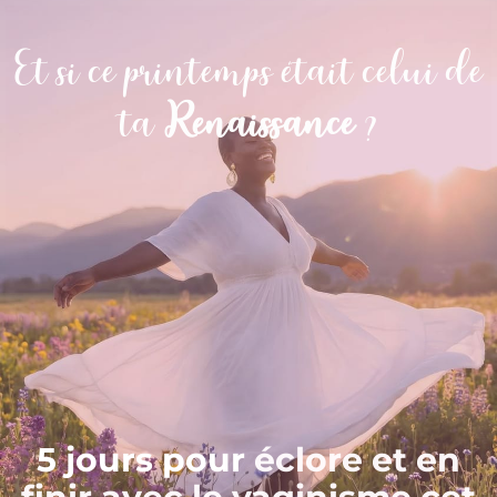
Et si ce printemps était celui de
ta
Renaissance
?
5 jours pour
éclore et en