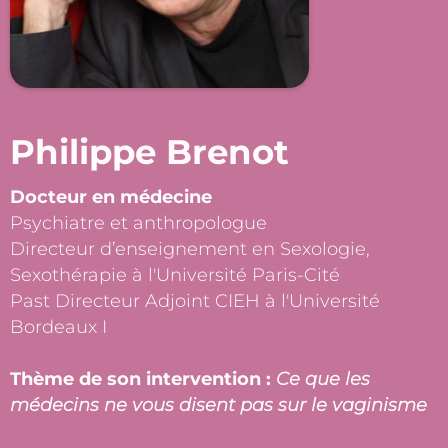
Philippe Brenot
Docteur en médecine
Psychiatre et anthropologue
Directeur d’enseignement en Sexologie,
Sexothérapie à l'Université Paris-Cité
Past Directeur Adjoint CIEH à l'Université
Bordeaux I
Thème de son intervention :
Ce que les
médecins ne vous disent pas sur le vaginisme